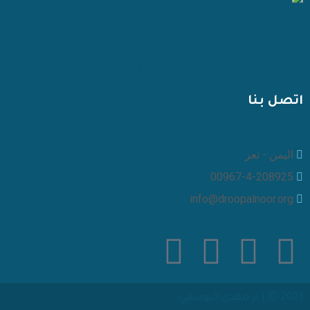
منظمة اغاثية ،مستقلة ،غير ربحية، متعددة الأنشطة تقدم
خدماتها الإنسانية للمحتاجين بدون تمييز. تأسست في يناير 2010م.
بتصريح من وزارة الشون الاجتماعية والعمل
اتصل بنا
اليمن - تعز
00967-4-208925
info@droopalnoor.org
Ⓒ 2023 | م.مهدي اليوسفي